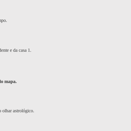
mpo.
ente e da casa 1.
 do mapa.
 olhar astrológico.