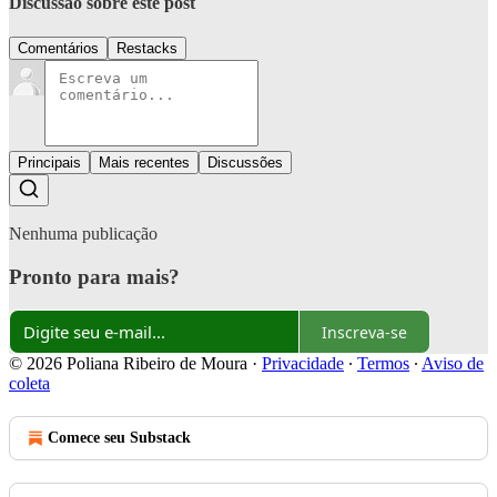
Discussão sobre este post
Comentários
Restacks
Principais
Mais recentes
Discussões
Nenhuma publicação
Pronto para mais?
Inscreva-se
© 2026 Poliana Ribeiro de Moura
·
Privacidade
∙
Termos
∙
Aviso de
coleta
Comece seu Substack