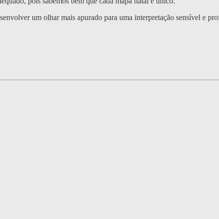
adequado, pois sabemos bem que cada mapa natal é único.
senvolver um olhar mais apurado para uma interpretação sensível e pro