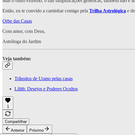
Mas o outro extremo, o das simplificações genéricas, também não é 
Então, eu te convido a caminhar comigo pela
Trilha Astrológica
e de
Orbe das Casas
Com amor, com Deus,
Astróloga do Jardim
Veja também:
Trânsitos de Urano pelas casas
Lilith: Desejos e Poderes Ocultos
1
Compartilhar
Anterior
Próximo