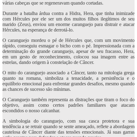
várias cabeças que se regeneravam quando cortadas.
Durante a batalha árdua contra a Hidra, Hera, que tinha inimizade
com Hércules por ele ser um dos muitos filhos ilegítimos de seu
marido (Zeus), enviou um enorme caranguejo para distrair e atacar
Hércules, na esperança de derrotá-lo.
O caranguejo mordeu o pé de Hércules que, com um movimento
rápido, conseguiu esmagar o bicho com o pé. Impressionada com a
determinação do grande caranguejo, apesar de seu fracasso, Hera,
em um gesto de reconhecimento, colocou sua imagem entre as
estrelas, dando origem à constelação de Câncer.
O mito do caranguejo associado a Câncer, tanto na mitologia grega
quanto na romana, simboliza a tenacidade, a persistência e o
equilíbrio emocional para enfrentar grandes desafios, mesmo quando
as chances de sucesso são mínimas.
O Caranguejo também representa as distrações que tiram o foco do
objetivo, assim como certos padrões familiares que atacam
escondidos o nosso calcanhar.
A simbologia do caranguejo, com sua casca protetora e sua
tendência a se retrair quando se sente ameaçado, reflete a abordagem
cautelosa de Câncer diante das tensões emocionais. Já suas garras