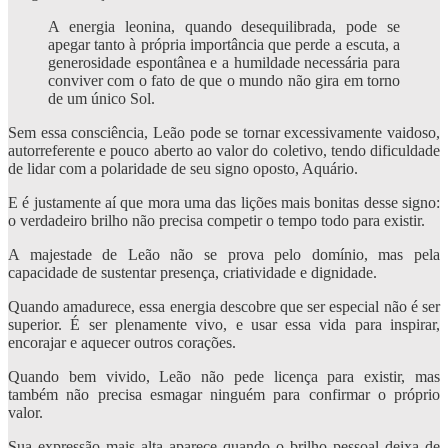
A energia leonina, quando desequilibrada, pode se
apegar tanto à própria importância que perde a escuta, a
generosidade espontânea e a humildade necessária para
conviver com o fato de que o mundo não gira em torno
de um único Sol.
Sem essa consciência, Leão pode se tornar excessivamente vaidoso,
autorreferente e pouco aberto ao valor do coletivo, tendo dificuldade
de lidar com a polaridade de seu signo oposto, Aquário.
E é justamente aí que mora uma das lições mais bonitas desse signo:
o verdadeiro brilho não precisa competir o tempo todo para existir.
A majestade de Leão não se prova pelo domínio, mas pela
capacidade de sustentar presença, criatividade e dignidade.
Quando amadurece, essa energia descobre que ser especial não é ser
superior. É ser plenamente vivo, e usar essa vida para inspirar,
encorajar e aquecer outros corações.
Quando bem vivido, Leão não pede licença para existir, mas
também não precisa esmagar ninguém para confirmar o próprio
valor.
Sua expressão mais alta aparece quando o brilho pessoal deixa de