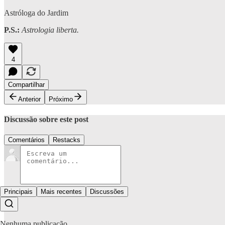
Astróloga do Jardim
P.S.:
Astrologia liberta.
4
Compartilhar
Anterior
Próximo
Discussão sobre este post
Comentários
Restacks
Principais
Mais recentes
Discussões
Nenhuma publicação