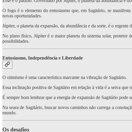
Esse é o padrão. Governado por Júpiter, o planeta da abundância e do 
O fogo é o elemento do entusiasmo que, em Sagitário, se manifesta n
novas oportunidades.
Júpiter, o planeta da expansão, da abundância e da sorte, é o regente
No plano físico, Júpiter é o maior planeta do sistema solar, protetor 
possibilidades.
Entusiasmo, Independência e Liberdade
O otimismo é uma característica marcante na vibração de Sagitário.
Essa inclinação positiva de Sagitário em relação à vida é a seiva que
É sempre bom lembrar que a energia de expansão de Sagitário pode ser
Na seara de Sagitário, buscar novos caminhos não carrega a conotação
mundo.
Os desafios