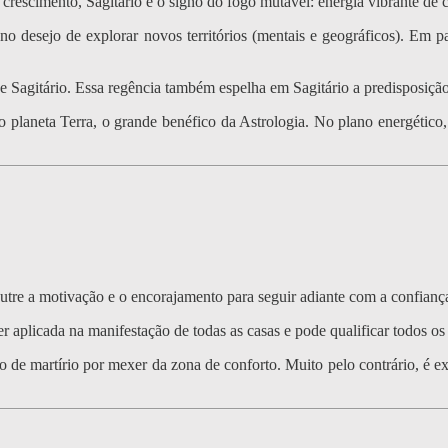
crescimento, Sagitário é o signo do fogo mutável: energia vibrante de 
o desejo de explorar novos territórios (mentais e geográficos). Em p
 de Sagitário. Essa regência também espelha em Sagitário a predisposiçã
do planeta Terra, o grande benéfico da Astrologia. No plano energético,
 nutre a motivação e o encorajamento para seguir adiante com a confianç
 aplicada na manifestação de todas as casas e pode qualificar todos os 
 de martírio por mexer da zona de conforto. Muito pelo contrário, é e