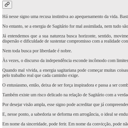
Há nesse signo uma recusa instintiva ao apequenamento da vida. Basta
No entanto, se a energia de Sagitário for mal assimilada, nem tudo são
Já entendemos que a sua natureza busca horizonte, sentido, movim
dispersão e dificuldade de sustentar compromisso com a realidade con
Nem toda busca por liberdade é nobre.
Às vezes, o discurso da independência esconde incômodo com limite
Quando mal vivida, a energia sagitariana pode começar muitas coisa
pelo trabalho real que cada caminho exige.
O entusiasmo, então, deixa de ser força inspiradora e passa a ser comb
Também existe um risco delicado na relação de Sagitário com a verda
Por desejar visão ampla, esse signo pode acreditar que já compreende
E, nesse ponto, a sabedoria se deforma em arrogância, o ideal se end
Em nome da sinceridade, pode ferir. Em nome da convicção, pode não