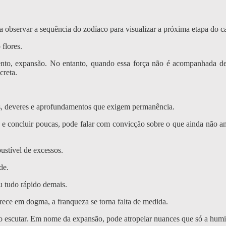
 observar a sequência do zodíaco para visualizar a próxima etapa do c
 flores.
ento, expansão. No entanto, quando essa força não é acompanhada de 
creta.
s, deveres e aprofundamentos que exigem permanência.
s e concluir poucas, pode falar com convicção sobre o que ainda não
ustível de excessos.
de.
u tudo rápido demais.
urece em dogma, a franqueza se torna falta de medida.
 escutar. Em nome da expansão, pode atropelar nuances que só a humil