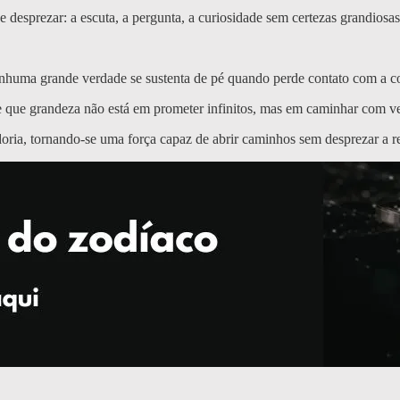
esprezar: a escuta, a pergunta, a curiosidade sem certezas grandiosas
 nenhuma grande verdade se sustenta de pé quando perde contato com a
 que grandeza não está em prometer infinitos, mas em caminhar com ve
ria, tornando-se uma força capaz de abrir caminhos sem desprezar a rea