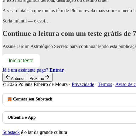
E isso não significa derrota, destruição ou destino cruel.
A visão fatalista que muitos têm de Plutão revela mais sobre o medo
Seria infantil — e espi…
Continue a leitura com um teste grátis de 7
Assine
Jardim Astrológico Secreto
para continuar lendo esta publicaçã
Iniciar teste
Já é um assinante pago?
Entrar
Anterior
Próximo
© 2026 Poliana Ribeiro de Moura
·
Privacidade
∙
Termos
∙
Aviso de c
Comece seu Substack
Obtenha o App
Substack
é o lar da grande cultura