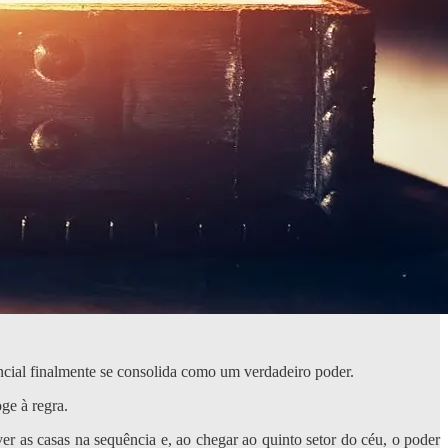
ncial finalmente se consolida como um verdadeiro poder.
ge à regra.
r as casas na sequência e, ao chegar ao quinto setor do céu, o poder