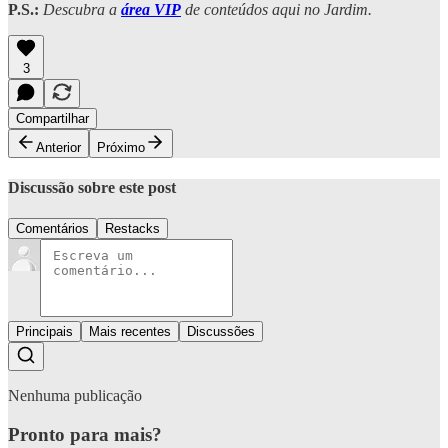
P.S.:
Descubra a
área VIP
de conteúdos aqui no Jardim.
3
Compartilhar
Anterior
Próximo
Discussão sobre este post
Comentários
Restacks
Principais
Mais recentes
Discussões
Nenhuma publicação
Pronto para mais?