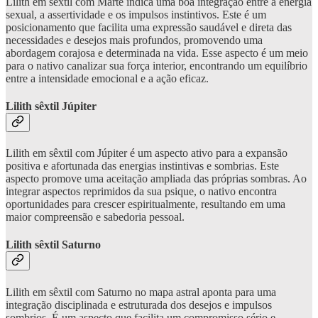
Lilith em sêxtil com Marte indica uma boa integração entre a energia
sexual, a assertividade e os impulsos instintivos. Este é um
posicionamento que facilita uma expressão saudável e direta das
necessidades e desejos mais profundos, promovendo uma
abordagem corajosa e determinada na vida. Esse aspecto é um meio
para o nativo canalizar sua força interior, encontrando um equilíbrio
entre a intensidade emocional e a ação eficaz.
Lilith sêxtil Júpiter
Lilith em sêxtil com Júpiter é um aspecto ativo para a expansão
positiva e afortunada das energias instintivas e sombrias. Este
aspecto promove uma aceitação ampliada das próprias sombras. Ao
integrar aspectos reprimidos da sua psique, o nativo encontra
oportunidades para crescer espiritualmente, resultando em uma
maior compreensão e sabedoria pessoal.
Lilith sêxtil Saturno
Lilith em sêxtil com Saturno no mapa astral aponta para uma
integração disciplinada e estruturada dos desejos e impulsos
sombrios. É um aspecto que facilita um compromisso sério e