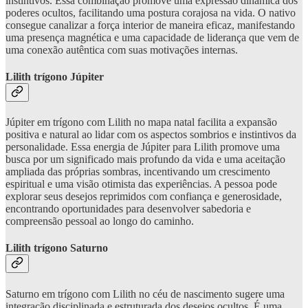
instintivos. Essa combinação promove uma expressão dinâmica dos
poderes ocultos, facilitando uma postura corajosa na vida. O nativo
consegue canalizar a força interior de maneira eficaz, manifestando
uma presença magnética e uma capacidade de liderança que vem de
uma conexão autêntica com suas motivações internas.
Lilith trígono Júpiter
Júpiter em trígono com Lilith no mapa natal facilita a expansão
positiva e natural ao lidar com os aspectos sombrios e instintivos da
personalidade. Essa energia de Júpiter para Lilith promove uma
busca por um significado mais profundo da vida e uma aceitação
ampliada das próprias sombras, incentivando um crescimento
espiritual e uma visão otimista das experiências. A pessoa pode
explorar seus desejos reprimidos com confiança e generosidade,
encontrando oportunidades para desenvolver sabedoria e
compreensão pessoal ao longo do caminho.
Lilith trígono Saturno
Saturno em trígono com Lilith no céu de nascimento sugere uma
integração disciplinada e estruturada dos desejos ocultos. É uma