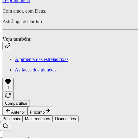
O Quincúncio
Com amor, com Deus,
Astróloga do Jardim
Veja também:
A pimenta das estrelas fixas
As faces dos planetas
1
Compartilhar
Anterior
Próximo
Principais
Mais recentes
Discussões