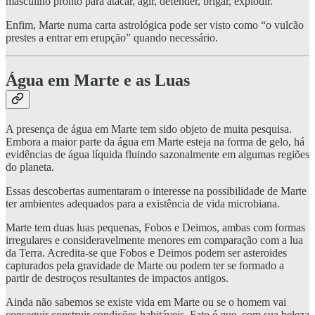
masculino pronto para atacar, agir, defender, brigar, explodir.
Enfim, Marte numa carta astrológica pode ser visto como “o vulcão
prestes a entrar em erupção” quando necessário.
Água em Marte e as Luas
A presença de água em Marte tem sido objeto de muita pesquisa.
Embora a maior parte da água em Marte esteja na forma de gelo, há
evidências de água líquida fluindo sazonalmente em algumas regiões
do planeta.
Essas descobertas aumentaram o interesse na possibilidade de Marte
ter ambientes adequados para a existência de vida microbiana.
Marte tem duas luas pequenas, Fobos e Deimos, ambas com formas
irregulares e consideravelmente menores em comparação com a lua
da Terra. Acredita-se que Fobos e Deimos podem ser asteroides
capturados pela gravidade de Marte ou podem ter se formado a
partir de destroços resultantes de impactos antigos.
Ainda não sabemos se existe vida em Marte ou se o homem vai
conseguir construir condições habitáveis. Fato é que, com sua beleza