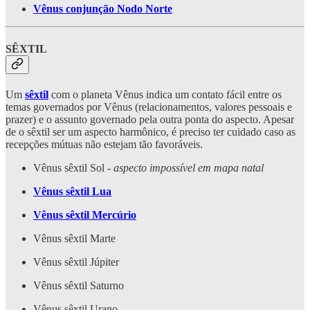
Vênus conjunção Nodo Norte
SÊXTIL
Um
sêxtil
com o planeta Vênus indica um contato fácil entre os
temas governados por Vênus (relacionamentos, valores pessoais e
prazer) e o assunto governado pela outra ponta do aspecto. Apesar
de o sêxtil ser um aspecto harmônico, é preciso ter cuidado caso as
recepções mútuas não estejam tão favoráveis.
Vênus sêxtil Sol -
aspecto impossível em mapa natal
Vênus sêxtil Lua
Vênus sêxtil Mercúrio
Vênus sêxtil Marte
Vênus sêxtil Júpiter
Vênus sêxtil Saturno
Vênus sêxtil Urano