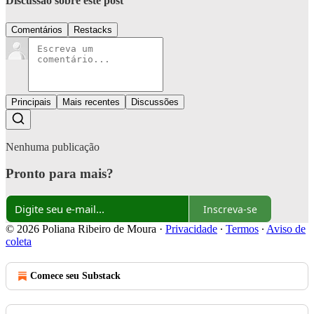
Discussão sobre este post
Comentários
Restacks
Principais
Mais recentes
Discussões
Nenhuma publicação
Pronto para mais?
Inscreva-se
© 2026 Poliana Ribeiro de Moura
·
Privacidade
∙
Termos
∙
Aviso de
coleta
Comece seu Substack